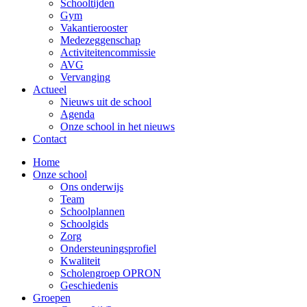
Schooltijden
Gym
Vakantierooster
Medezeggenschap
Activiteitencommissie
AVG
Vervanging
Actueel
Nieuws uit de school
Agenda
Onze school in het nieuws
Contact
Home
Onze school
Ons onderwijs
Team
Schoolplannen
Schoolgids
Zorg
Ondersteuningsprofiel
Kwaliteit
Scholengroep OPRON
Geschiedenis
Groepen