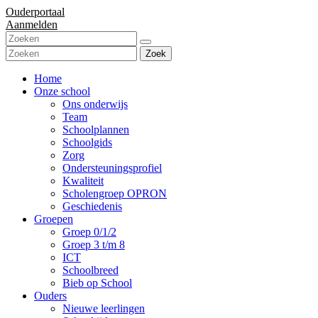
Ouderportaal
Aanmelden
Zoek
Home
Onze school
Ons onderwijs
Team
Schoolplannen
Schoolgids
Zorg
Ondersteuningsprofiel
Kwaliteit
Scholengroep OPRON
Geschiedenis
Groepen
Groep 0/1/2
Groep 3 t/m 8
ICT
Schoolbreed
Bieb op School
Ouders
Nieuwe leerlingen