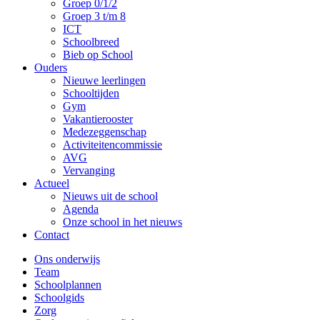
Groep 0/1/2
Groep 3 t/m 8
ICT
Schoolbreed
Bieb op School
Ouders
Nieuwe leerlingen
Schooltijden
Gym
Vakantierooster
Medezeggenschap
Activiteitencommissie
AVG
Vervanging
Actueel
Nieuws uit de school
Agenda
Onze school in het nieuws
Contact
Ons onderwijs
Team
Schoolplannen
Schoolgids
Zorg